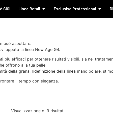
è GIGI
Linea Retail
Esclusive Professional
D
on può aspettare.
sviluppato la linea New Age G4.
iù efficaci per ottenere risultati visibili, sia nei trattamen
e offrono alla tua pelle:
ità della grana, ridefinizione della linea mandibolare, stim
ffrontare il tempo con eleganza.
Visualizzazione di 9 risultati