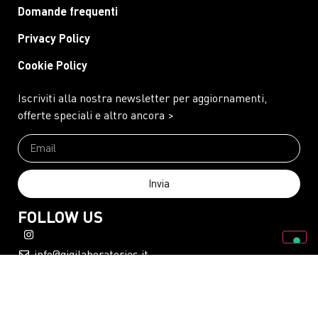
Domande frequenti
Privacy Policy
Cookie Policy
Iscriviti alla nostra newsletter per aggiornamenti,
offerte speciali e altro ancora >
Invia
FOLLOW US
info@gigilaboratories.it
MB Divisione Cosmetica S.p.A.Via Regina Pacis, 74 – 41049 Sassuolo –
Codice Fiscale, Partita IVA e Registro Imprese n. 01640810360R.E.A. di.
Modena n. 232471 – Capitale Sociale € 800.000,00 I.V. – Tutti i diritti sono
riservati.